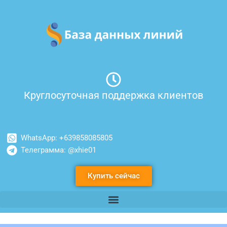
Перейти
к
содержимому
Круглосуточная поддержка клиентов
WhatsApp: +639858085805
Телеграмма: @xhie01
Купить сейчас