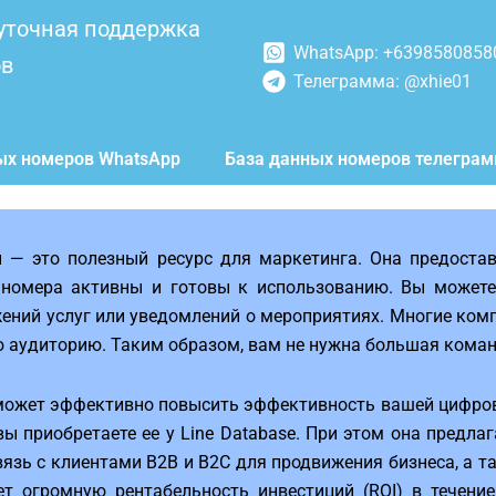
уточная поддержка
WhatsApp: +6398580858
ов
Телеграмма: @xhie01
ых номеров WhatsApp
База данных номеров телегра
 — это полезный ресурс для маркетинга. Она предоста
 номера активны и готовы к использованию. Вы можете
жений услуг или уведомлений о мероприятиях. Многие комп
ю аудиторию. Таким образом, вам не нужна большая кома
может эффективно повысить эффективность вашей цифрово
вы приобретаете ее у Line Database. При этом она предла
вязь с клиентами B2B и B2C для продвижения бизнеса, а 
ет огромную рентабельность инвестиций (ROI) в течени