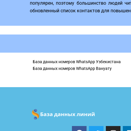
популярен, поэтому большинство людей чит
обновленный список контактов для повышения
База данных номеров WhatsApp Узбекистана
База данных номеров WhatsApp Вануату
F
T
I