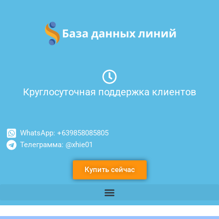
Перейти
к
содержимому
Круглосуточная поддержка клиентов
WhatsApp: +639858085805
Телеграмма: @xhie01
Купить сейчас