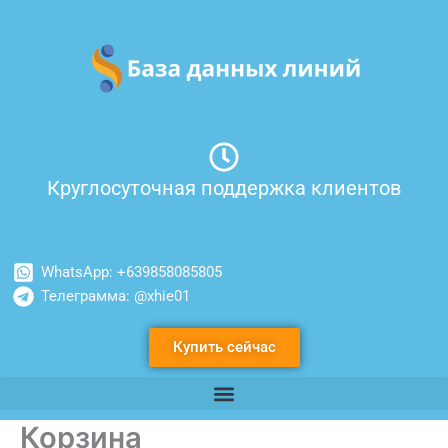
Перейти
к
содержимому
Круглосуточная поддержка клиентов
WhatsApp: +639858085805
Телеграмма: @xhie01
Купить сейчас
Корзина