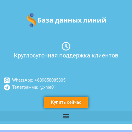
Перейти
к
содержимому
Круглосуточная поддержка клиентов
WhatsApp: +639858085805
Телеграмма: @xhie01
Купить сейчас