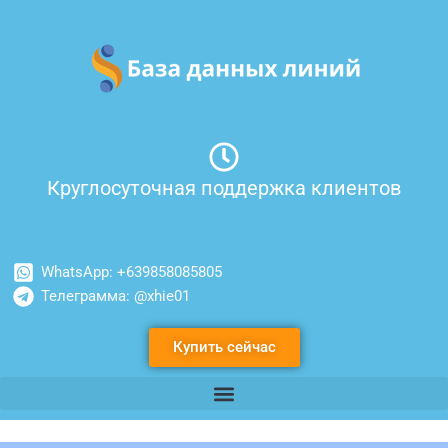
Перейти
к
содержимому
Круглосуточная поддержка клиентов
WhatsApp: +639858085805
Телеграмма: @xhie01
Купить сейчас